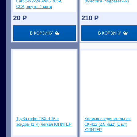
Cat5E4х2х24 AWG 305м,
Bylectrica (подразетник)
ССА, внутр. 1 метр
20
P
210
P
В КОРЗИНУ
В КОРЗИНУ
Труба гофр.ПВХ d 16 с
Клемма соединительная
зондом (1 м) легкая ЮПИТЕР
СК-412 (2.5 мм2) (1 шт)
ЮПИТЕР