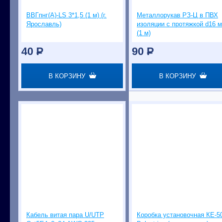
ВВГпнг(А)-LS 3*1,5 (1 м) (г.
Металлорукав РЗ-Ц в ПВХ
Ярославль)
изоляции с протяжкой d16 
(1 м)
40
P
90
P
В КОРЗИНУ
В КОРЗИНУ
Кабель витая пара U/UTP
Коробка установочная КЕ-5