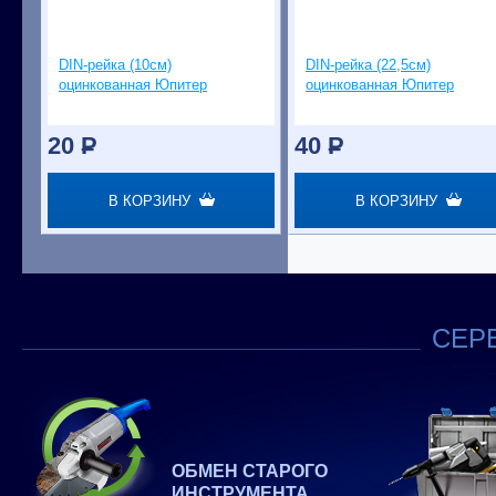
DIN-рейка (10см)
DIN-рейка (22,5см)
оцинкованная Юпитер
оцинкованная Юпитер
20
P
40
P
В КОРЗИНУ
В КОРЗИНУ
СЕРВ
ОБМЕН СТАРОГО
ИНСТРУМЕНТА