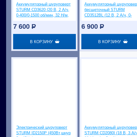
Аккумуляторный шуруповерт
Аккумуляторный шуруповер
STURM CD3620 (20 В, 2 А/ч,
бесщеточный STURM
0-400/0-1500 об/мин, 32 Н/м,
CD3512BL (12 В, 2 А/ч, 0-
1ч)
400/0-1600 об/мин, 32 Н/м, 1
7 600
P
6 900
P
В КОРЗИНУ
В КОРЗИНУ
Электрический шуруповерт
Аккумуляторный шуруповер
STURM ID2150P (450Вт,шнур
STURM CD2080I (18 В, 3 А/ч