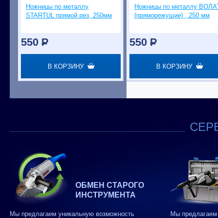
Ножницы по металлу
Ножницы по металлу ВОЛА
STARTUL прямой рез, 250мм
(пряморежущие) , 250 мм
550
P
550
P
В КОРЗИНУ
В КОРЗИНУ
СЕРВ
ОБМЕН СТАРОГО
ИНСТРУМЕНТА
Мы предлагаем уникальную возможность
Мы предлагаем 