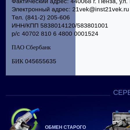
Фактический адрес: 440068 г. Пенза, ул.
Электронный адрес: 21vek@inst21vek.ru
Тел. (841-2) 205-606
ИНН/КПП 5838014120/583801001
р/с
40702 810 6 4800 0001524
ПАО Сбербанк
БИК
045655635
СЕРВ
ОБМЕН СТАРОГО