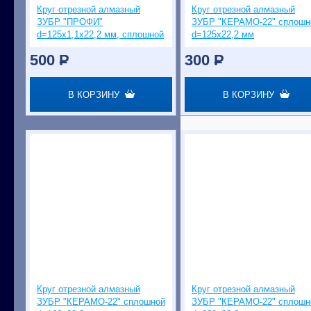
Круг отрезной алмазный
Круг отрезной алмазный
ЗУБР "ПРОФИ"
ЗУБР "КЕРАМО-22" сплошн
d=125х1,1х22,2 мм, сплошной
d=125х22,2 мм
ультратонкий
500
P
300
P
В КОРЗИНУ
В КОРЗИНУ
Круг отрезной алмазный
Круг отрезной алмазный
ЗУБР "КЕРАМО-22" сплошной
ЗУБР "КЕРАМО-22" сплошн