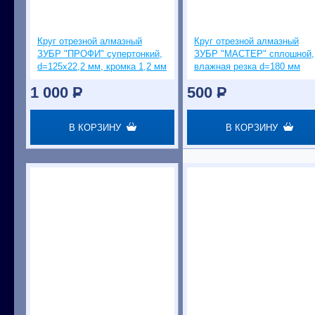
Круг отрезной алмазный
Круг отрезной алмазный
ЗУБР "ПРОФИ" супертонкий,
ЗУБР "МАСТЕР" сплошной,
d=125х22,2 мм, кромка 1,2 мм
влажная резка d=180 мм
1 000
P
500
P
В КОРЗИНУ
В КОРЗИНУ