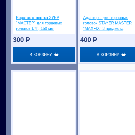
Вороток-отвертка ЗУБР
Адаптеры для торцовых
"МАСТЕР" для торцевых
головок STAYER MASTER
головок 1/4", 150 мм
"MAXFIX" 3 предмета
300
P
400
P
В КОРЗИНУ
В КОРЗИНУ