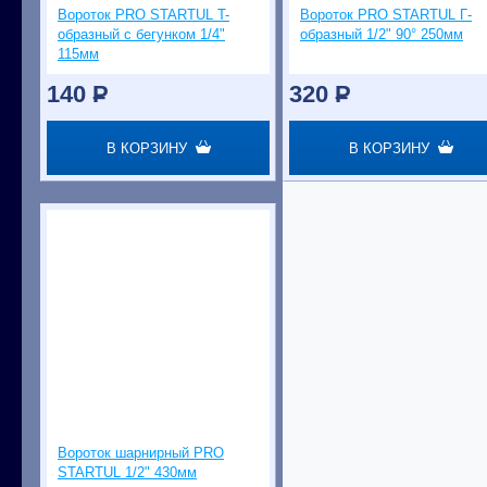
Вороток PRO STARTUL T-
Вороток PRO STARTUL Г-
образный c бегунком 1/4"
образный 1/2" 90° 250мм
115мм
140
P
320
P
В КОРЗИНУ
В КОРЗИНУ
Вороток шарнирный PRO
STARTUL 1/2" 430мм