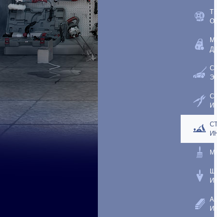
Т
О
М
Д
С
Э
С
И
С
И
М
Ш
И
А
И