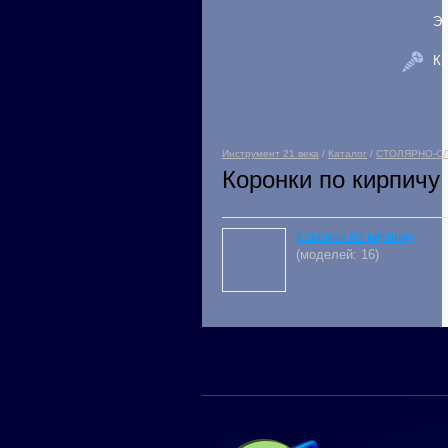
Э
К
Инструмент 21 века
/
Каталог
/
СТОЛЯРНО-С
Коронки по кирпичу
Коронки по кирпичу
(моделей: 16)