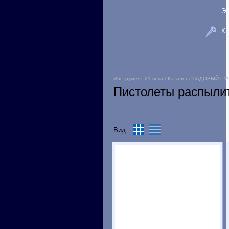
Э
К
Инструмент 21 века
/
Каталог
/
САДОВЫЙ РУ
Пистолеты распыли
Вид: