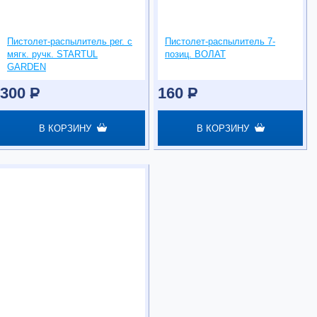
Пистолет-распылитель рег. с
Пистолет-распылитель 7-
мягк. ручк. STARTUL
позиц. ВОЛАТ
GARDEN
300
P
160
P
В КОРЗИНУ
В КОРЗИНУ