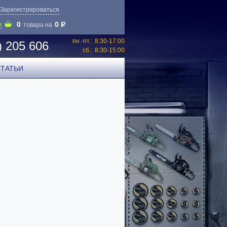
Зарегистрироваться
0
0
P
А
товара на
пн.-пт.:
8:30-17:00
) 205 606
сб.:
8:30-15:00
СТАТЬИ