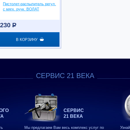
Пистолет-распылитель регул.
с мягк. ручк. ВОЛАТ
230
P
В КОРЗИНУ
СЕРВИС 21 ВЕКА
ОГО
СЕРВИС
ТА
21 ВЕКА
ть
Мы предлагаем Вам весь комплекс услуг по
Узнай