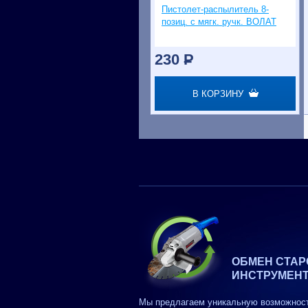
Пистолет-распылитель 8-
позиц. с мягк. ручк. ВОЛАТ
230
P
В КОРЗИНУ
ОБМЕН СТАР
ИНСТРУМЕН
Мы предлагаем уникальную возможнос