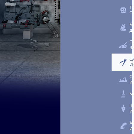
Т
О
М
Д
С
Э
С
И
С
И
М
Ш
И
А
И