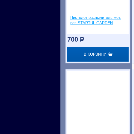
Пистолет-распылитель мет.
рег. STARTUL GARDEN
700
P
В КОРЗИНУ