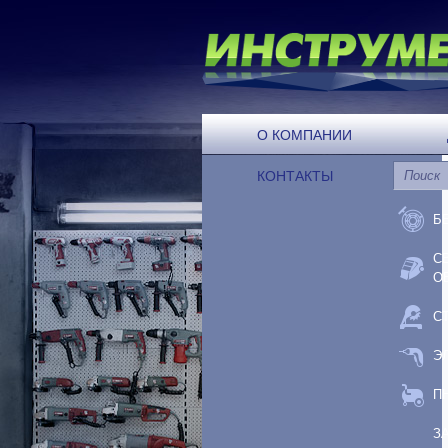
О КОМПАНИИ
КОНТАКТЫ
Б
С
О
С
Э
П
З