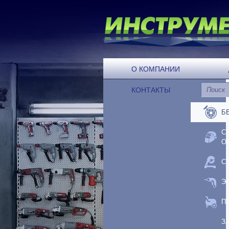
О КОМПАНИИ
КОНТАКТЫ
Б
С
О
С
Э
П
З