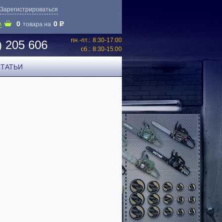
Зарегистрироваться
0
0
P
А
товара на
пн.-пт.:
8:30-17:00
) 205 606
сб.:
8:30-15:00
СТАТЬИ