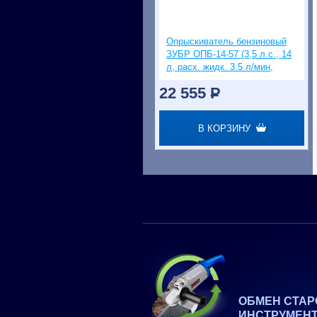
Опрыскиватель бензиновый
ЗУБР ОПБ-14-57 (3,5 л.с., 14
л, расх. жидк. 3.5 л/мин,
дальность расп. 18м)
22 555
P
В КОРЗИНУ
ОБМЕН СТАР
ИНСТРУМЕН