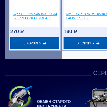
Бур SDS-Plus d=8х150/210 мм
Бур SDS-Plus d=8х150/210 
ЗУБР "ПРОФЕССИОНАЛ"
HAMMER FLEX
270
P
160
P
В КОРЗИНУ
В КОРЗИНУ
СЕРВ
ОБМЕН СТАРОГО
ИНСТРУМЕНТА