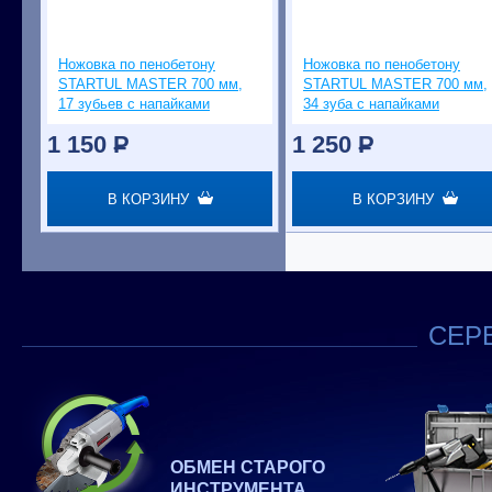
Ножовка по пенобетону
Ножовка по пенобетону
STARTUL MASTER 700 мм,
STARTUL MASTER 700 мм,
17 зубьев с напайками
34 зуба с напайками
1 150
P
1 250
P
В КОРЗИНУ
В КОРЗИНУ
СЕРВ
ОБМЕН СТАРОГО
ИНСТРУМЕНТА