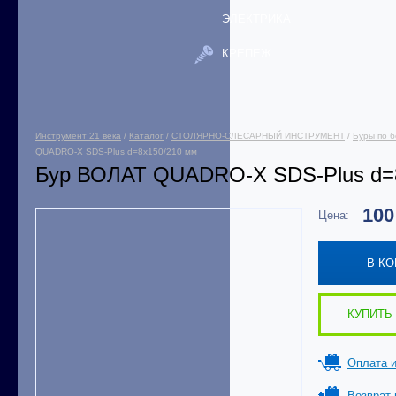
ЭЛЕКТРИКА
КРЕПЕЖ
Инструмент 21 века
/
Каталог
/
СТОЛЯРНО-СЛЕСАРНЫЙ ИНСТРУМЕНТ
/
Буры по б
QUADRO-X SDS-Plus d=8х150/210 мм
Бур ВОЛАТ QUADRO-X SDS-Plus d=
10
Цена:
В К
КУПИТЬ 
Оплата и
Возврат 