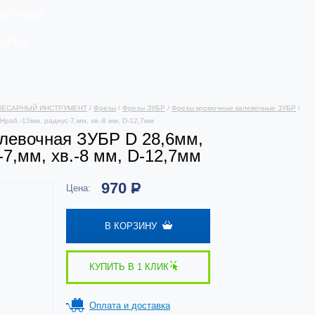
ЛЕКТРИКА
РЕПЕЖ
ЛЕСАРНЫЙ ИНСТРУМЕНТ
/
Фрезы
/
Фрезы ЗУБР
/
Фрезы кромочные калевочные ЗУБР
/
раб.-13мм, радиус-7,мм, хв.-8 мм, D-12,7мм
алевочная ЗУБР D 28,6мм,
-7,мм, хв.-8 мм, D-12,7мм
970
Р
Цена:
В КОРЗИНУ
КУПИТЬ В 1 КЛИК
Оплата и доставка