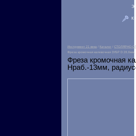
Э
К
Инструмент 21 века
/
Каталог
/
СТОЛЯРНО-С
Фреза кромочная калевочная ЗУБР D 28,6мм, H
Фреза кромочная к
Hраб.-13мм, радиус