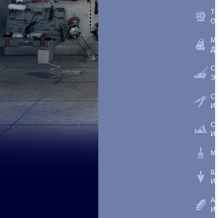
Т
О
М
Д
С
Э
С
И
С
И
М
Ш
И
А
И