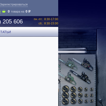
Зарегистрироваться
0
0
P
А
товара на
пн.-пт.:
8:30-17:00
) 205 606
сб.:
8:30-15:00
СТАТЬИ