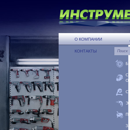
О КОМПАНИИ
КОНТАКТЫ
Б
С
О
С
Э
П
З