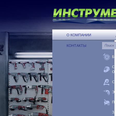
О КОМПАНИИ
КОНТАКТЫ
Б
С
О
С
Э
П
З