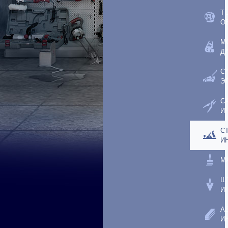
Т
О
М
Д
С
Э
С
И
С
И
М
Ш
И
А
И