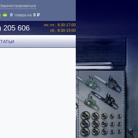
Зарегистрироваться
0
0
P
А
товара на
пн.-пт.:
8:30-17:00
) 205 606
сб.:
8:30-15:00
СТАТЬИ