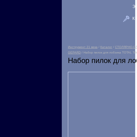
Э
К
Инструмент 21 века
/
Каталог
/
СТОЛЯРНО-С
GEPARD
/ Набор пилок для лобзика TOTAL TAC
Набор пилок для ло