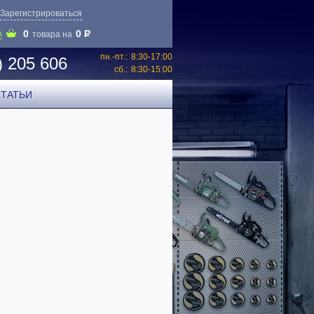
Зарегистрироваться
0
0
P
А
товара на
пн.-пт.:
8:30-17:00
) 205 606
сб.:
8:30-15:00
СТАТЬИ