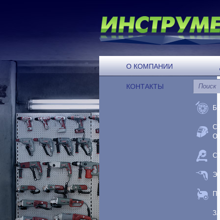
О КОМПАНИИ
КОНТАКТЫ
Б
С
О
С
Э
П
З