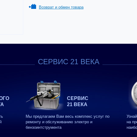
Возврат и обмен товара
СЕРВИС 21 ВЕКА
ОГО
СЕРВИС
ТА
21 ВЕКА
ть
Мы предлагаем Вам весь комплекс услуг по
Узнай
й
ремонту и обслуживанию электро и
на пр
бензоинтструмента
наиб