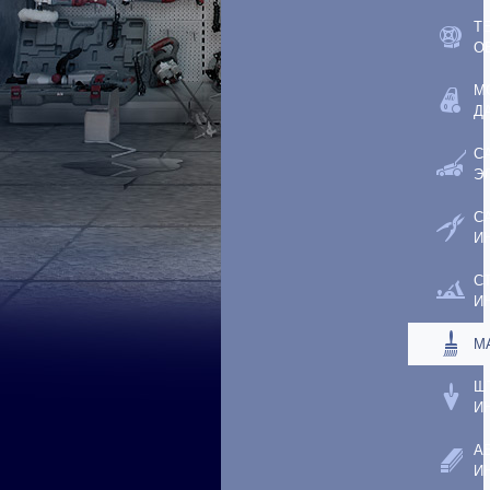
Т
О
М
Д
С
Э
С
И
С
И
М
Ш
И
А
И