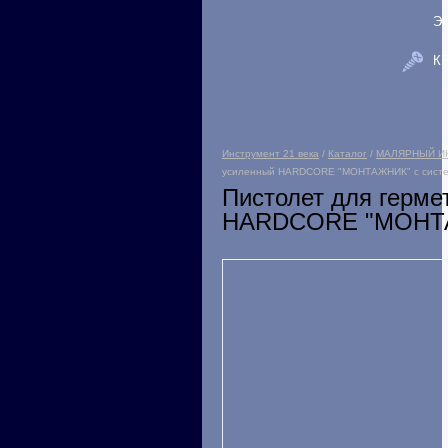
Э
К
Инструмент 21 века
/
Каталог
/
МАЛЯРНЫЙ И
усиленный HARDCORE "МОНТАЖНИК" с систе
Пистолет для герме
HARDCORE "МОНТАЖ