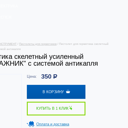
ЛЕКТРИКА
РЕПЕЖ
НСТРУМЕНТ
/
Пистолеты для герметиков
/ Пистолет для герметика скелетный
мой антикапля
тика скелетный усиленный
НИК" с системой антикапля
350
Р
Цена:
В КОРЗИНУ
КУПИТЬ В 1 КЛИК
Оплата и доставка