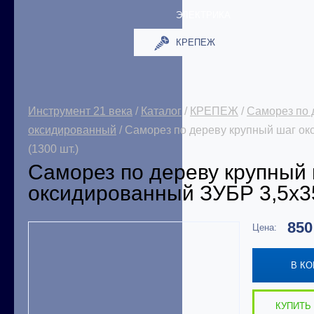
ЭЛЕКТРИКА
КРЕПЕЖ
Инструмент 21 века
/
Каталог
/
КРЕПЕЖ
/
Саморез по 
оксидированный
/ Саморез по дереву крупный шаг о
(1300 шт.)
Саморез по дереву крупный
оксидированный ЗУБР 3,5х35
85
Цена:
В К
КУПИТЬ 