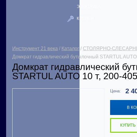
ЭЛЕКТРИКА
КРЕПЕЖ
Инструмент 21 века
/
Каталог
/
СТОЛЯРНО-СЛЕСАРН
Домкрат гидравлический бутылочный STARTUL AUTO 1
Домкрат гидравлический бу
STARTUL AUTO 10 т, 200-40
2 4
Цена:
В К
КУПИТЬ 