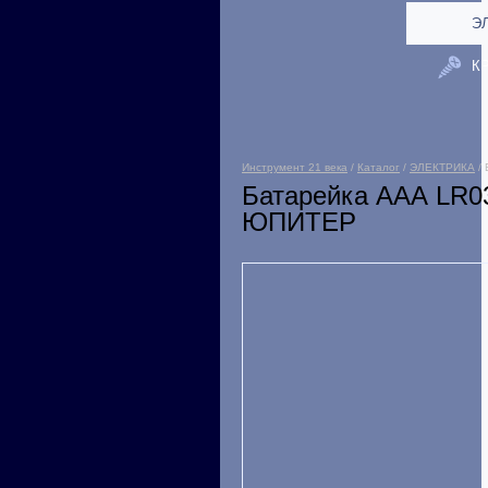
Э
К
Инструмент 21 века
/
Каталог
/
ЭЛЕКТРИКА
/ 
Батарейка AAА LR0
ЮПИТЕР