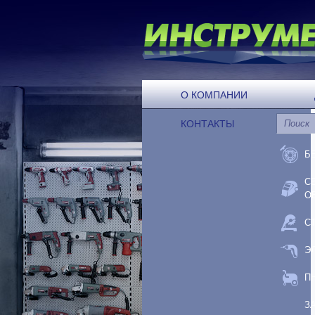
О КОМПАНИИ
КОНТАКТЫ
Б
С
О
С
Э
П
З