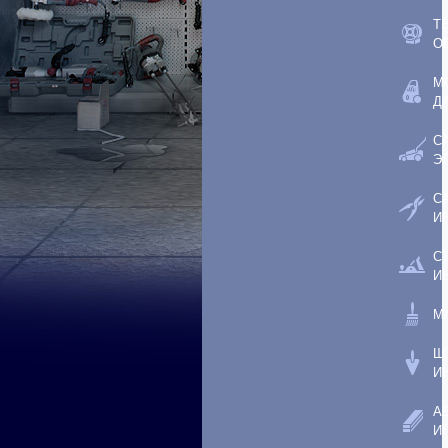
Т
О
М
Д
С
Э
С
И
С
И
М
Ш
И
А
И