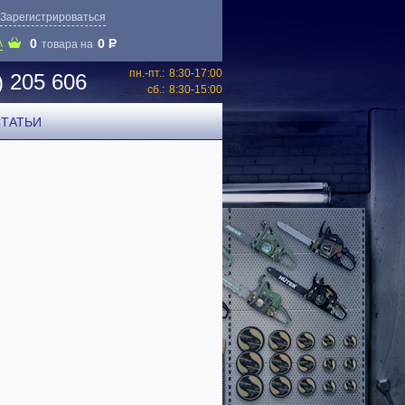
Зарегистрироваться
0
0
P
А
товара на
пн.-пт.:
8:30-17:00
) 205 606
сб.:
8:30-15:00
СТАТЬИ