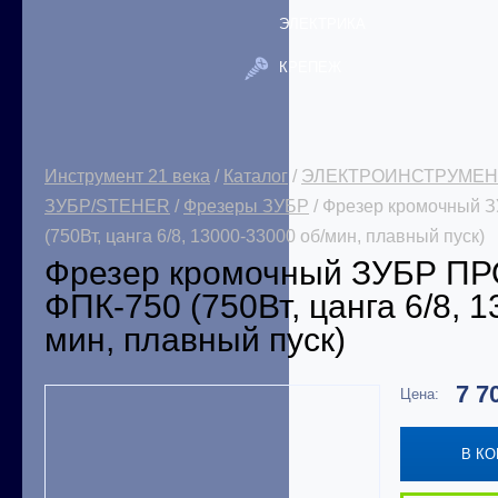
ЭЛЕКТРИКА
КРЕПЕЖ
Инструмент 21 века
/
Каталог
/
ЭЛЕКТРОИНСТРУМЕН
ЗУБР/STEHER
/
Фрезеры ЗУБР
/ Фрезер кромочный
(750Вт, цанга 6/8, 13000-33000 об/мин, плавный пуск)
Фрезер кромочный ЗУБР 
ФПК-750 (750Вт, цанга 6/8, 1
мин, плавный пуск)
7 7
Цена:
В К