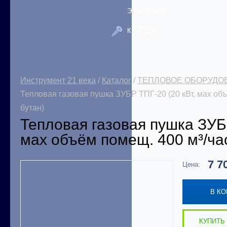
ЭЛЕКТРИКА
КРЕПЕЖ
Инструмент 21 века
/
Каталог
/
ТЕПЛОВОЕ ОБОРУДО
Тепловая газовая пушка ЗУБР ТПГ-20 (20 кВт, мах объ
бутан)
Тепловая газовая пушка ЗУБР
мах объём помещ. 400 м³/час
7 7
Цена:
В К
КУПИТЬ 