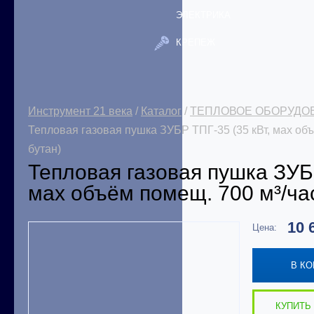
ЭЛЕКТРИКА
КРЕПЕЖ
Инструмент 21 века
/
Каталог
/
ТЕПЛОВОЕ ОБОРУДО
Тепловая газовая пушка ЗУБР ТПГ-35 (35 кВт, мах объ
бутан)
Тепловая газовая пушка ЗУБР
мах объём помещ. 700 м³/час
10 
Цена:
В К
КУПИТЬ 