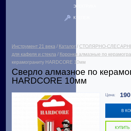
ЭЛЕКТРИКА
КРЕПЕЖ
Инструмент 21 века
/
Каталог
/
СТОЛЯРНО-СЛЕСАРН
для кафеля и стекла
/
Коронки алмазные по керамогра
керамограниту HARDCORE 10мм
Сверло алмазное по керамо
HARDCORE 10мм
19
Цена:
В К
КУПИТЬ 