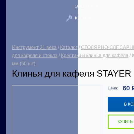
ЭЛЕКТРИКА
КРЕПЕЖ
Инструмент 21 века
/
Каталог
/
СТОЛЯРНО-СЛЕСАРН
для кафеля и стекла
/
Крестики и клинья для кафеля
/ 
мм (50 шт)
Клинья для кафеля STAYER 9
60
Цена:
В К
КУПИТЬ 