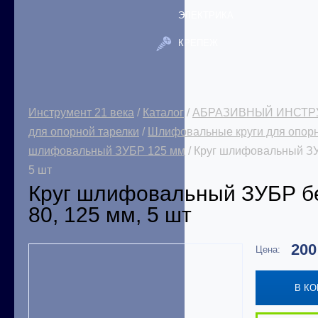
ЭЛЕКТРИКА
КРЕПЕЖ
Инструмент 21 века
/
Каталог
/
АБРАЗИВНЫЙ ИНСТР
для опорной тарелки
/
Шлифовальные круги для опор
шлифовальный ЗУБР 125 мм
/ Круг шлифовальный ЗУБ
5 шт
Круг шлифовальный ЗУБР бе
80, 125 мм, 5 шт
20
Цена:
В К