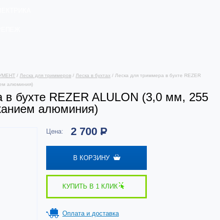
ЛЕКТРИКА
РЕПЕЖ
УМЕНТ
/
Леска для триммеров
/
Леска в бухтах
/ Леска для триммера в бухте REZER
ием алюминия)
 в бухте REZER ALULON (3,0 мм, 255
ржанием алюминия)
2 700
Р
Цена:
В КОРЗИНУ
КУПИТЬ В 1 КЛИК
Оплата и доставка