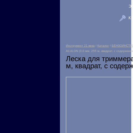
Э
К
Инструмент 21 века
/
Каталог
/
БЕНЗОИНСТР
ALULON (3,0 мм, 255 м, квадрат, с содержан
Леска для триммера
м, квадрат, с соде