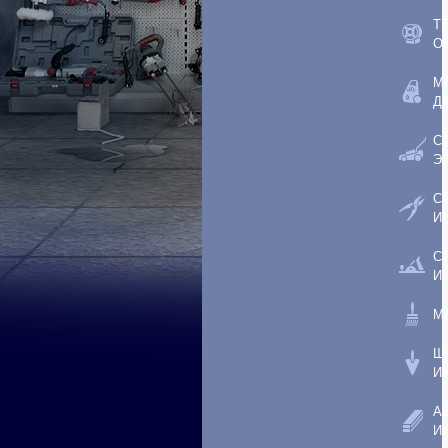
Т
О
М
Д
С
Э
С
И
С
И
М
Ш
И
А
И