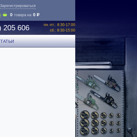
Зарегистрироваться
0
0
P
А
товара на
пн.-пт.:
8:30-17:00
) 205 606
сб.:
8:30-15:00
СТАТЬИ