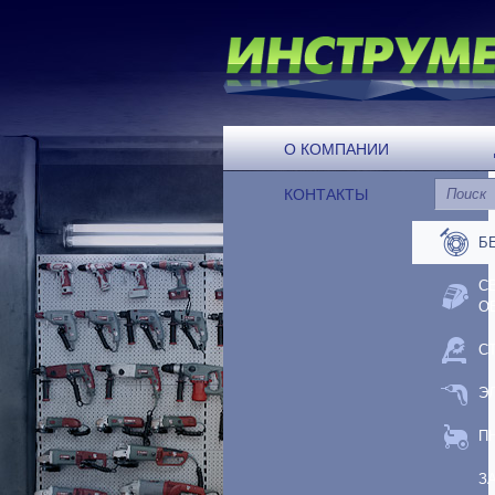
О КОМПАНИИ
КОНТАКТЫ
Б
С
О
С
Э
П
З