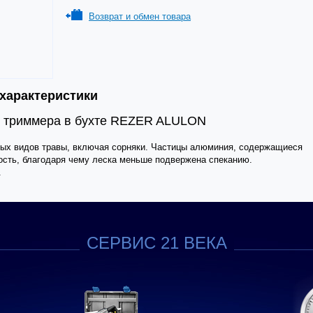
Возврат и обмен товара
 характеристики
я триммера в бухте REZER ALULON
х видов травы, включая сорняки. Частицы алюминия, содержащиеся
ость, благодаря чему леска меньше подвержена спеканию.
.
СЕРВИС 21 ВЕКА