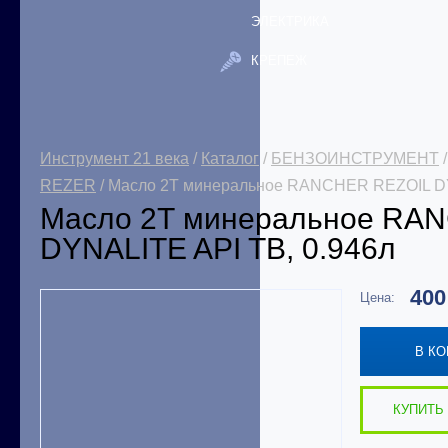
ЭЛЕКТРИКА
КРЕПЕЖ
Инструмент 21 века
/
Каталог
/
БЕНЗОИНСТРУМЕНТ
REZER
/ Масло 2Т минеральное RANCHER REZOIL DY
Масло 2Т минеральное RA
DYNALITE API TB, 0.946л
40
Цена:
В К
КУПИТЬ 