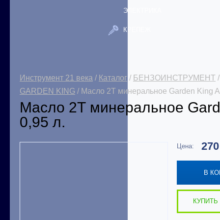
ЭЛЕКТРИКА
КРЕПЕЖ
Инструмент 21 века
/
Каталог
/
БЕНЗОИНСТРУМЕНТ
GARDEN KING
/ Масло 2Т минеральное Garden King AP
Масло 2Т минеральное Garde
0,95 л.
27
Цена:
В К
КУПИТЬ 