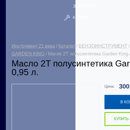
ЭЛЕКТРИКА
КРЕПЕЖ
Инструмент 21 века
/
Каталог
/
БЕНЗОИНСТРУМЕНТ
GARDEN KING
/ Масло 2Т полусинтетика Garden King 
Масло 2Т полусинтетика Gar
0,95 л.
30
Цена:
В К
КУПИТЬ 