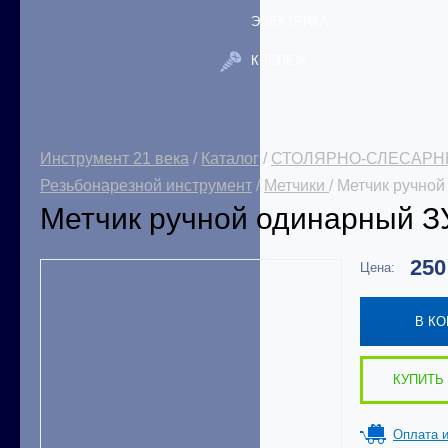
ЭЛЕКТРИКА
КРЕПЕЖ
Инструмент 21 века
/
Каталог
/
СТОЛЯРНО-СЛЕСАРН
Резьбонарезной инструмент
/
Метчики
/ Метчик ручно
Метчик ручной одинарный З
25
Цена:
В К
КУПИТЬ 
Оплата и