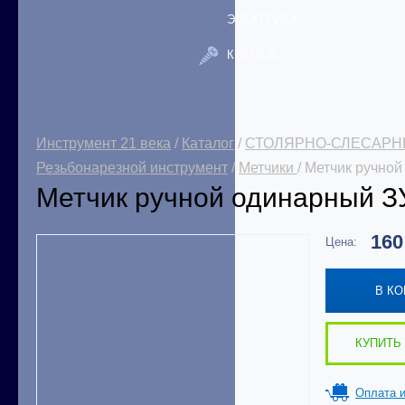
ЭЛЕКТРИКА
КРЕПЕЖ
Инструмент 21 века
/
Каталог
/
СТОЛЯРНО-СЛЕСАРН
Резьбонарезной инструмент
/
Метчики
/ Метчик ручно
Метчик ручной одинарный З
16
Цена:
В К
КУПИТЬ 
Оплата и