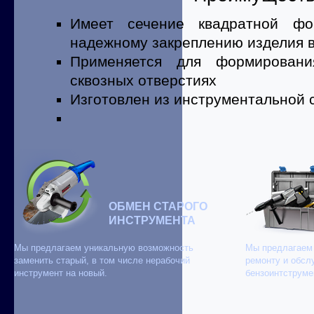
Имеет сечение квадратной фо
надежному закреплению изделия в
Применяется для формирован
сквозных отверстиях
Изготовлен из инструментальной 
ОБМЕН СТАРОГО
ИНСТРУМЕНТА
Мы предлагаем уникальную возможность
Мы предлагаем 
заменить старый, в том числе нерабочий
ремонту и обсл
инструмент на новый.
бензоинтструме