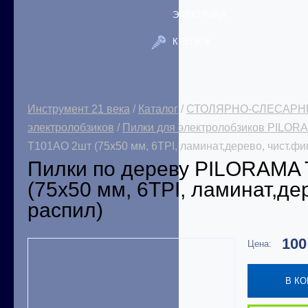
ЭЛЕКТРИКА
КРЕПЕЖ
Инструмент 21 века
/
Каталог
/
СТОЛЯРНО-СЛЕСАРН
электролобзиков
/
Пилки для электролобзиков PILOR
T101AO 2шт (75x50 мм, 6TPI, ламинат,дерево, чист.фи
Пилки по дереву PILORAMA
(75x50 мм, 6TPI, ламинат,де
распил)
10
Цена:
В К