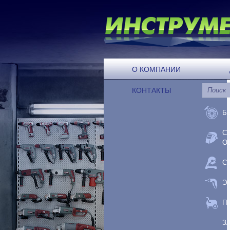
О КОМПАНИИ
КОНТАКТЫ
Б
С
О
С
Э
П
З