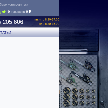
Зарегистрироваться
0
0
P
А
товара на
пн.-пт.:
8:30-17:00
) 205 606
сб.:
8:30-15:00
СТАТЬИ