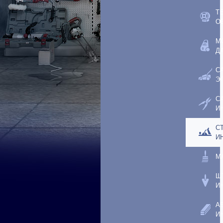
Т
О
М
Д
С
Э
С
И
С
И
М
Ш
И
А
И