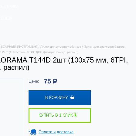
ЛЕКТРИКА
РЕПЕЖ
ЛЕСАРНЫЙ ИНСТРУМЕНТ
/
Пилки для электролобзиков
/
Пилки для электролобзиков
 2шт (100x75 мм, 6TPI, ДСП,фанера, быстр. распил)
LORAMA T144D 2шт (100x75 мм, 6TPI,
 распил)
75
Р
Цена:
В КОРЗИНУ
КУПИТЬ В 1 КЛИК
Оплата и доставка