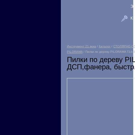
Э
К
Инструмент 21 века
/
Каталог
/
СТОЛЯРНО-С
PILORAMA
/ Пилки по дереву PILORAMA T144D
Пилки по дереву PI
ДСП,фанера, быстр.