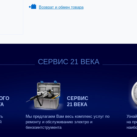
Возврат и обмен товара
СЕРВИС 21 ВЕКА
ОГО
СЕРВИС
ТА
21 ВЕКА
ть
Мы предлагаем Вам весь комплекс услуг по
Узнай
й
ремонту и обслуживанию электро и
на пр
бензоинтструмента
наиб