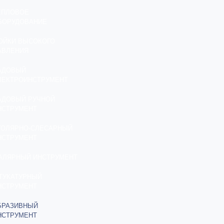
ЕПЛОВОЕ
БОРУДОВАНИЕ
ОЙКИ ВЫСОКОГО
АВЛЕНИЯ
АДОВЫЙ
ЛЕКТРОИНСТРУМЕНТ
АДОВЫЙ РУЧНОЙ
НСТРУМЕНТ
ТОЛЯРНО-СЛЕСАРНЫЙ
НСТРУМЕНТ
АЛЯРНЫЙ ИНСТРУМЕНТ
ТУКАТУРНЫЙ
НСТРУМЕНТ
БРАЗИВНЫЙ
НСТРУМЕНТ