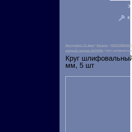
Э
К
Инструмент 21 века
/
Каталог
/
АБРАЗИВНЫЙ
опорной тарелки GEPARD
/ Круг шлифовальны
Круг шлифовальный
мм, 5 шт