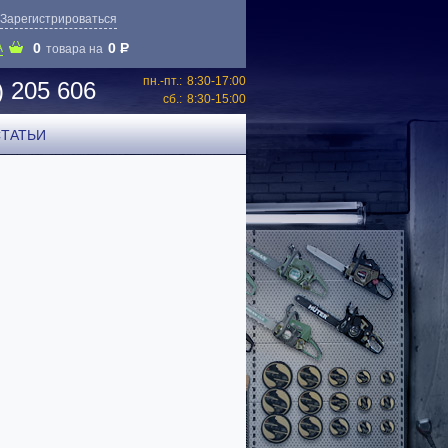
Зарегистрироваться
0
0
P
А
товара на
пн.-пт.:
8:30-17:00
) 205 606
сб.:
8:30-15:00
СТАТЬИ