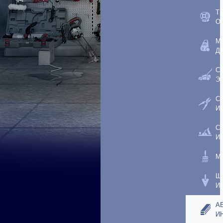
Т
О
М
Д
С
Э
С
И
С
И
М
Ш
И
А
И