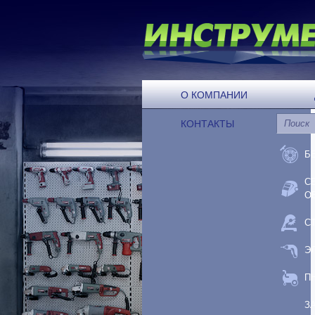
О КОМПАНИИ
КОНТАКТЫ
Б
С
О
С
Э
П
З