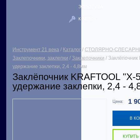
ЭЛЕКТРИКА
КРЕПЕЖ
Инструмент 21 века
/
Каталог
/
СТОЛЯРНО-СЛЕСАРН
Заклепочники, заклепки
/
Заклепочники
/ Заклёпочник
удержание заклепки, 2,4 - 4,8мм
Заклёпочник KRAFTOOL "X-5F
удержание заклепки, 2,4 - 4
1 9
Цена:
В К
КУПИТЬ 