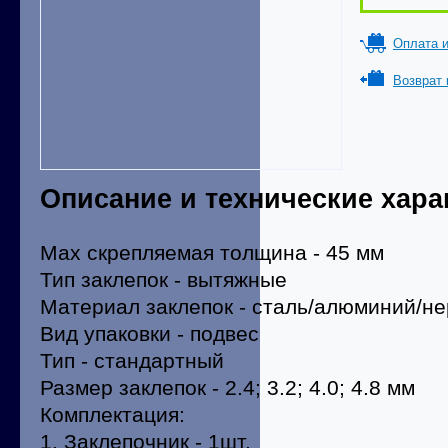
Оплата и
Возврат 
Описание и технические хара
Max скрепляемая толщина - 45 мм
Тип заклепок - вытяжные
Материал заклепок - сталь/алюминий/н
Вид упаковки - подвес
Тип - стандартный
Размер заклепок - 2.4; 3.2; 4.0; 4.8 мм
Комплектация:
1. Заклепочник - 1шт.