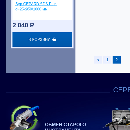
Бур GEPARD SDS-Plus
d=25х950/1000 мм
2 040
P
В КОРЗИНУ
<
1
2
СЕРВ
ОБМЕН СТАРОГО