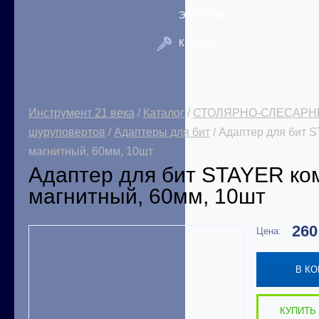
ЭЛЕКТРИКА
КРЕПЕЖ
Инструмент 21 века
/
Каталог
/
СТОЛЯРНО-СЛЕСАРН
шуруповертов
/
Адаптеры для бит
/ Адаптер для бит
магнитный, 60мм, 10шт
Адаптер для бит STAYER к
магнитный, 60мм, 10шт
26
Цена:
В К
КУПИТЬ 