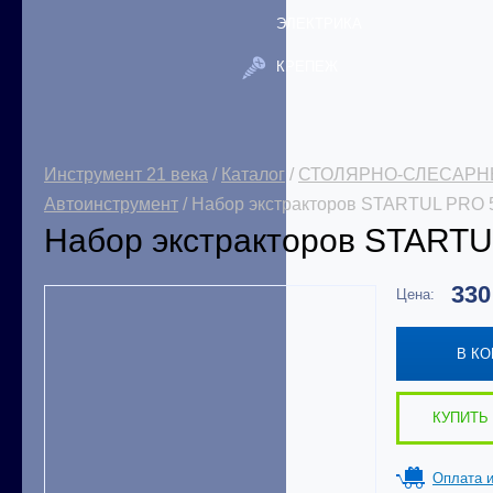
ЭЛЕКТРИКА
КРЕПЕЖ
Инструмент 21 века
/
Каталог
/
СТОЛЯРНО-СЛЕСАРН
Автоинструмент
/ Набор экстракторов STARTUL PRO 
Набор экстракторов STARTU
33
Цена:
В К
КУПИТЬ 
Оплата и