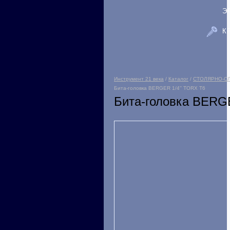
Э
К
Инструмент 21 века
/
Каталог
/
СТОЛЯРНО-С
Бита-головка BERGER 1/4'' TORX T6
Бита-головка BERGE