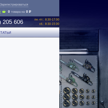
Зарегистрироваться
0
0
P
А
товара на
пн.-пт.:
8:30-17:00
) 205 606
сб.:
8:30-15:00
СТАТЬИ