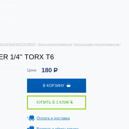
ЛЕКТРИКА
РЕПЕЖ
ЛЕСАРНЫЙ ИНСТРУМЕНТ
/
Биты для шуруповертов
/
Биты-головки для шуруповертов
/
R 1/4'' TORX T6
180
Р
Цена:
В КОРЗИНУ
КУПИТЬ В 1 КЛИК
Оплата и доставка
Возврат и обмен товара