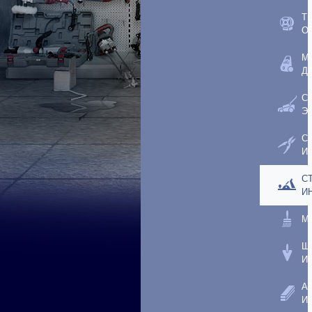
Т
О
М
Д
С
Э
С
И
С
И
М
Ш
И
А
И