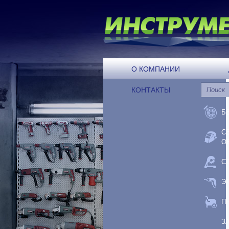
О КОМПАНИИ
КОНТАКТЫ
Б
С
О
С
Э
П
З