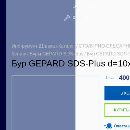
ЭЛЕКТРИКА
КРЕПЕЖ
Инструмент 21 века
/
Каталог
/
СТОЛЯРНО-СЛЕСАРН
бетону
/
Буры GEPARD SDS-plus
/ Бур GEPARD SDS-P
Бур GEPARD SDS-Plus d=10
40
Цена:
В К
КУПИТЬ 
Оплата и