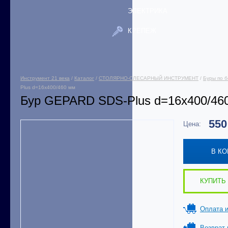
ЭЛЕКТРИКА
КРЕПЕЖ
Инструмент 21 века
/
Каталог
/
СТОЛЯРНО-СЛЕСАРНЫЙ ИНСТРУМЕНТ
/
Буры по б
Plus d=16х400/460 мм
Бур GEPARD SDS-Plus d=16х400/46
55
Цена:
В К
КУПИТЬ 
Оплата и
Возврат 