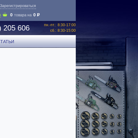
Зарегистрироваться
0
0
P
А
товара на
пн.-пт.:
8:30-17:00
) 205 606
сб.:
8:30-15:00
СТАТЬИ