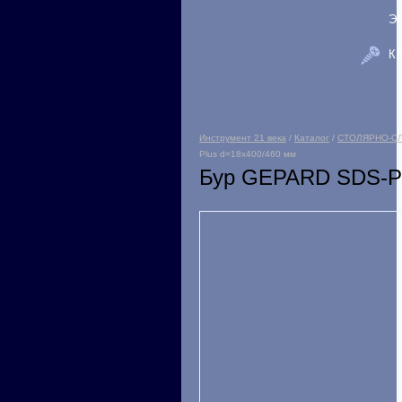
Э
К
Инструмент 21 века
/
Каталог
/
СТОЛЯРНО-С
Plus d=18х400/460 мм
Бур GEPARD SDS-Pl