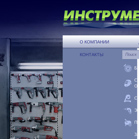
О КОМПАНИИ
КОНТАКТЫ
Б
С
О
С
Э
П
З