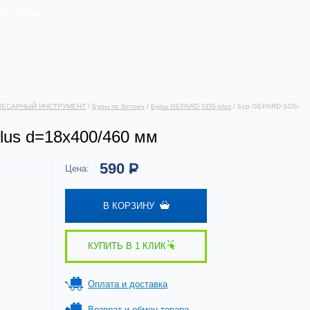
ЛЕКТРИКА
РЕПЕЖ
ЛЕСАРНЫЙ ИНСТРУМЕНТ
/
Буры по бетону
/
Буры GEPARD SDS-plus
/ Бур GEPARD SDS-
us d=18х400/460 мм
590
Р
Цена:
В КОРЗИНУ
КУПИТЬ В 1 КЛИК
Оплата и доставка
Возврат и обмен товара