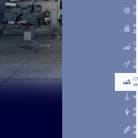
Т
О
М
Д
С
Э
С
И
С
И
М
Ш
И
А
И