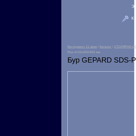
Э
К
Инструмент 21 века
/
Каталог
/
СТОЛЯРНО-С
Plus d=20х400/460 мм
Бур GEPARD SDS-Pl