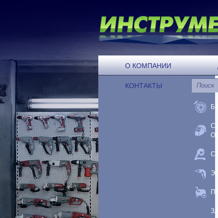
О КОМПАНИИ
КОНТАКТЫ
Б
С
О
С
Э
П
З