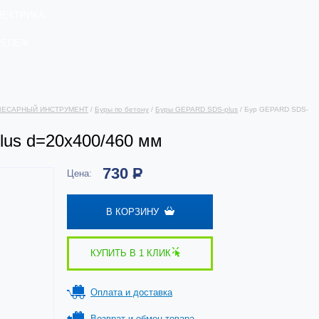
ЛЕКТРИКА
РЕПЕЖ
ЛЕСАРНЫЙ ИНСТРУМЕНТ
/
Буры по бетону
/
Буры GEPARD SDS-plus
/ Бур GEPARD SDS-
us d=20х400/460 мм
730
Р
Цена:
В КОРЗИНУ
КУПИТЬ В 1 КЛИК
Оплата и доставка
Возврат и обмен товара