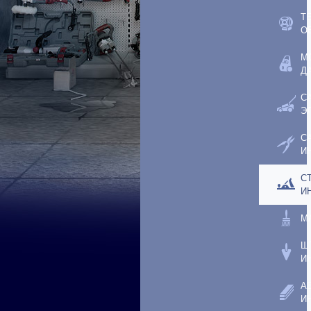
Т
О
М
Д
С
Э
С
И
С
И
М
Ш
И
А
И