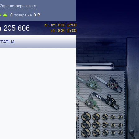
Зарегистрироваться
0
0
P
А
товара на
пн.-пт.:
8:30-17:00
) 205 606
сб.:
8:30-15:00
СТАТЬИ