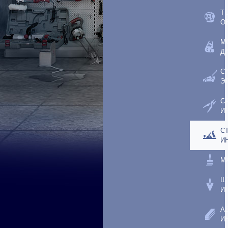
Т
О
М
Д
С
Э
С
И
С
И
М
Ш
И
А
И