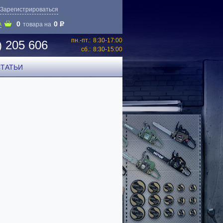
Зарегистрироваться
0
0
P
А
товара на
пн.-пт.:
8:30-17:00
) 205 606
сб.:
8:30-15:00
СТАТЬИ