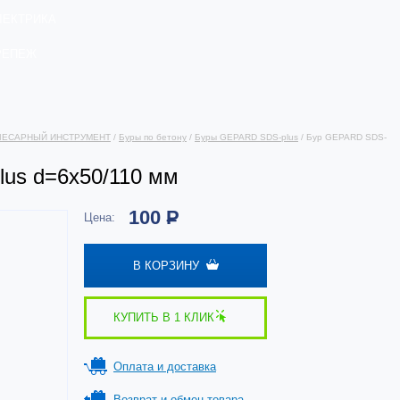
ЛЕКТРИКА
РЕПЕЖ
ЛЕСАРНЫЙ ИНСТРУМЕНТ
/
Буры по бетону
/
Буры GEPARD SDS-plus
/ Бур GEPARD SDS-
us d=6х50/110 мм
100
Р
Цена:
В КОРЗИНУ
КУПИТЬ В 1 КЛИК
Оплата и доставка
Возврат и обмен товара