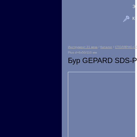
Э
К
Инструмент 21 века
/
Каталог
/
СТОЛЯРНО-С
Plus d=6х50/110 мм
Бур GEPARD SDS-Pl