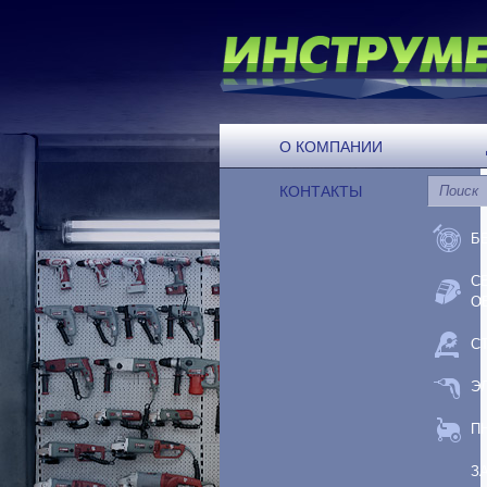
О КОМПАНИИ
КОНТАКТЫ
Б
С
О
С
Э
П
З