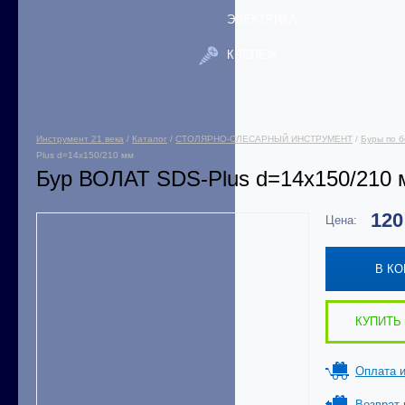
ЭЛЕКТРИКА
КРЕПЕЖ
Инструмент 21 века
/
Каталог
/
СТОЛЯРНО-СЛЕСАРНЫЙ ИНСТРУМЕНТ
/
Буры по б
Plus d=14х150/210 мм
Бур ВОЛАТ SDS-Plus d=14х150/210
12
Цена:
В К
КУПИТЬ 
Оплата и
Возврат 