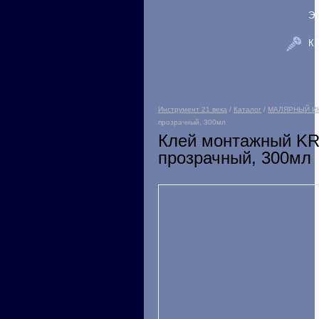
Э
К
Инструмент 21 века
/
Каталог
/
МАЛЯРНЫЙ И
прозрачный, 300мл
Клей монтажный K
прозрачный, 300мл