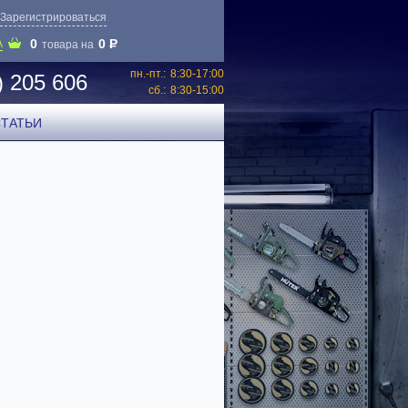
Зарегистрироваться
0
0
P
А
товара на
пн.-пт.:
8:30-17:00
) 205 606
сб.:
8:30-15:00
СТАТЬИ