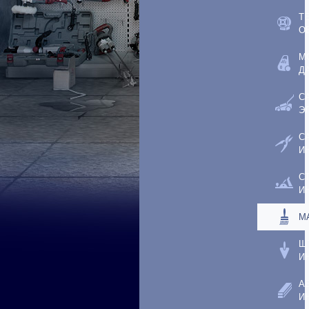
Т
О
М
Д
С
Э
С
И
С
И
М
Ш
И
А
И