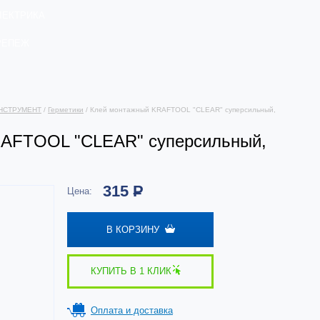
ЛЕКТРИКА
РЕПЕЖ
НСТРУМЕНТ
/
Герметики
/ Клей монтажный KRAFTOOL "CLEAR" суперсильный,
RAFTOOL "CLEAR" суперсильный,
315
Р
Цена:
В КОРЗИНУ
КУПИТЬ В 1 КЛИК
Оплата и доставка