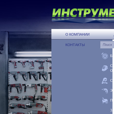
О КОМПАНИИ
КОНТАКТЫ
Б
С
О
С
Э
П
З