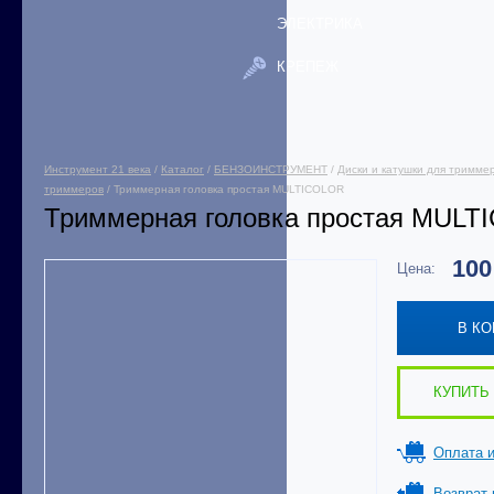
ЭЛЕКТРИКА
КРЕПЕЖ
Инструмент 21 века
/
Каталог
/
БЕНЗОИНСТРУМЕНТ
/
Диски и катушки для тримме
триммеров
/ Триммерная головка простая MULTICOLOR
Триммерная головка простая MUL
10
Цена:
В К
КУПИТЬ 
Оплата и
Возврат 