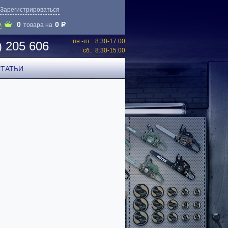
Зарегистрироваться
0
0
P
А
товара на
пн.-пт.:
8:30-17:00
) 205 606
сб.:
8:30-15:00
СТАТЬИ