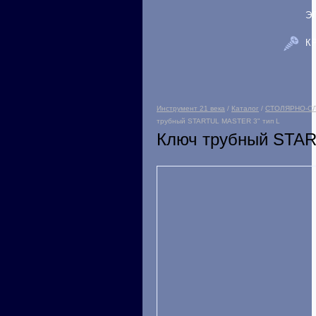
Э
К
Инструмент 21 века
/
Каталог
/
СТОЛЯРНО-С
трубный STARTUL MASTER 3" тип L
Ключ трубный STAR