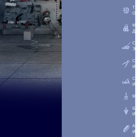
Т
О
М
Д
С
Э
С
И
С
И
М
Ш
И
А
И