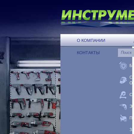
О КОМПАНИИ
КОНТАКТЫ
Б
С
О
С
Э
П
З