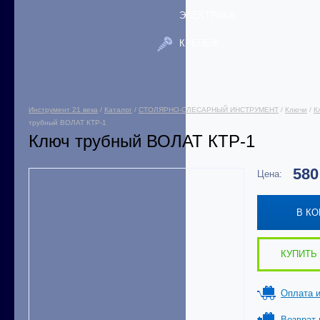
ЭЛЕКТРИКА
КРЕПЕЖ
Инструмент 21 века
/
Каталог
/
СТОЛЯРНО-СЛЕСАРНЫЙ ИНСТРУМЕНТ
/
Ключи
/
К
трубный ВОЛАТ КТР-1
Ключ трубный ВОЛАТ КТР-1
58
Цена:
В К
КУПИТЬ 
Оплата и
Возврат 