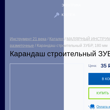
ЭЛЕКТРИКА
КРЕПЕЖ
Инструмент 21 века
/
Каталог
/
МАЛЯРНЫЙ ИНСТРУ
разметочные
/ Карандаш строительный ЗУБР, 180 мм
Карандаш строительный ЗУБ
35
Цена:
В К
КУПИТЬ 
Оплата и